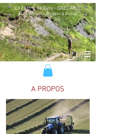
La
Ferme de Taux - GAEC AB2C
A
SNA
B
enjamin,
C
hristian &
C
amille
A PROPOS