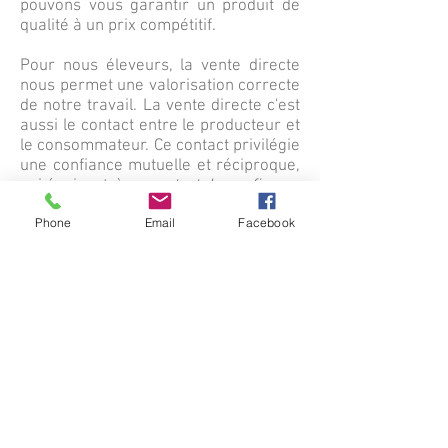
pouvons vous garantir un produit de
qualité à un prix compétitif.
Pour nous éleveurs, la vente directe
nous permet une valorisation correcte
de notre travail. La vente directe c'est
aussi le contact entre le producteur et
le consommateur. Ce contact privilégie
une confiance mutuelle et réciproque,
qui équivaut
à un contrat de confiance.
Phone
Email
Facebook
C'est aussi pour vous le moyen de
nous faire part de vos remarques et
suggestions, afin que nous nous
adaptions en permanence à vos
besoins.
Qualité & Traçabilité
Notre élevage est certifié Bio & Label
Rouge, ce qui garantit une viande de