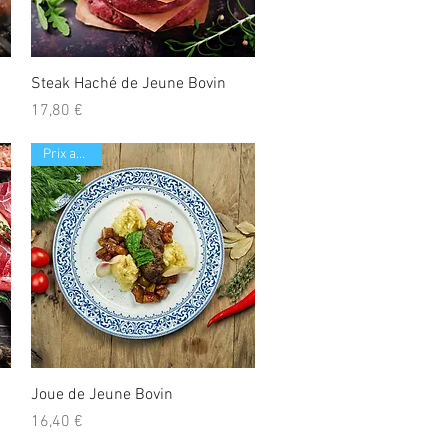
Aperçu rapide
Steak Haché de Jeune Bovin
Prix
17,80 €
Prix au Kilo
Aperçu rapide
Joue de Jeune Bovin
Prix
16,40 €