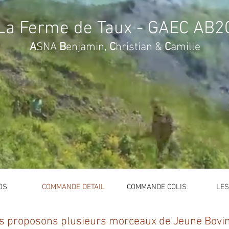
La
Ferme de Taux - GAEC AB2
A
SNA
B
enjamin,
C
hristian &
C
amille
OS
COMMANDE DETAIL
COMMANDE COLIS
LE
s proposons plusieurs morceaux de Jeune Bovin 