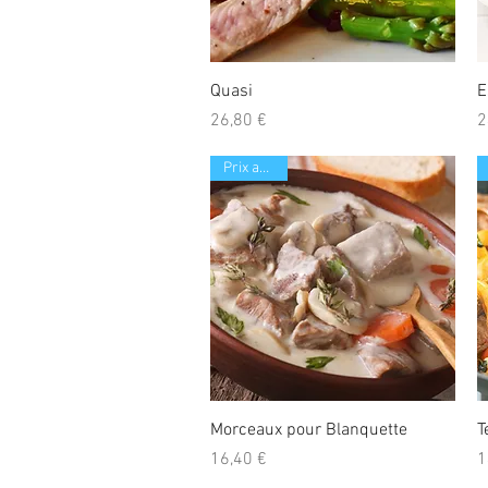
Aperçu rapide
Quasi
E
Prix
P
26,80 €
2
Prix au Kilo
Aperçu rapide
Morceaux pour Blanquette
T
Prix
P
16,40 €
1