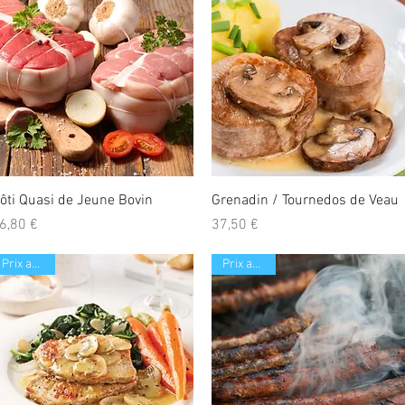
Aperçu rapide
Aperçu rapide
ôti Quasi de Jeune Bovin
Grenadin / Tournedos de Veau
rix
Prix
6,80 €
37,50 €
Prix au Kilo
Prix au Kilo